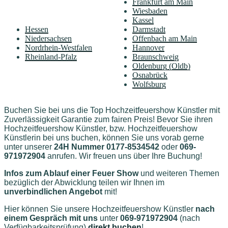
Frankfurt am Main
Wiesbaden
Kassel
Hessen
Darmstadt
Niedersachsen
Offenbach am Main
Nordrhein-Westfalen
Hannover
Rheinland-Pfalz
Braunschweig
Oldenburg (Oldb)
Osnabrück
Wolfsburg
Buchen Sie bei uns die Top Hochzeitfeuershow Künstler mit
Zuverlässigkeit Garantie zum fairen Preis! Bevor Sie ihren
Hochzeitfeuershow Künstler, bzw. Hochzeitfeuershow
Künstlerin bei uns buchen, können Sie uns vorab gerne
unter unserer
24H Nummer 0177-8534542
oder
069-
971972904
anrufen. Wir freuen uns über Ihre Buchung!
Infos zum Ablauf einer Feuer Show
und weiteren Themen
bezüglich der Abwicklung teilen wir Ihnen im
unverbindlichen Angebot
mit!
Hier können Sie unsere Hochzeitfeuershow Künstler
nach
einem Gespräch mit uns
unter
069-971972904
(nach
Verfügbarkeitsprüfung)
direkt buchen
!