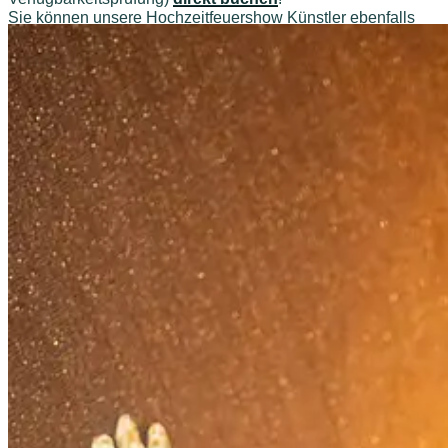
Sie können unsere Hochzeitfeuershow Künstler ebenfalls
buchen für weitere
Einsatz Orte
Weitere Hochzeitfeuershow Künstler…
Feuershows-buchen.com
Büro / Office 24H:
069-971972904 oder
Mobil: 0177-8534542
Feuershows bundesweit buchen…
Datenschutz
Copyright 2022
Jetzt anrufen!