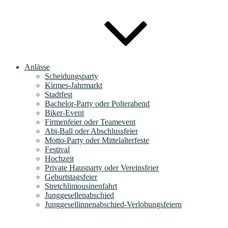
Anlässe
Scheidungsparty
Kirmes-Jahrmarkt
Stadtfest
Bachelor-Party oder Polterabend
Biker-Event
Firmenfeier oder Teamevent
Abi-Ball oder Abschlussfeier
Motto-Party oder Mittelalterfeste
Festival
Hochzeit
Private Hausparty oder Vereinsfeier
Geburtstagsfeier
Stretchlimousinenfahrt
Junggesellenabschied
Junggesellinnenabschied-Verlobungsfeiern