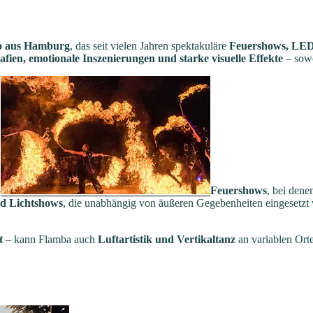
o aus Hamburg
, das seit vielen Jahren spektakuläre
Feuershows, LED-
fien, emotionale Inszenierungen und starke visuelle Effekte
– sowo
-
Feuershows
, bei dene
d Lichtshows
, die unabhängig von äußeren Gegebenheiten eingesetzt 
t
– kann Flamba auch
Luftartistik und Vertikaltanz
an variablen Ort