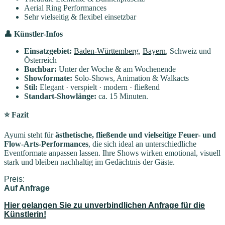
Aerial Ring Performances
Sehr vielseitig & flexibel einsetzbar
👤 Künstler-Infos
Einsatzgebiet:
Baden-Württemberg
,
Bayern
, Schweiz und
Österreich
Buchbar:
Unter der Woche & am Wochenende
Showformate:
Solo-Shows, Animation & Walkacts
Stil:
Elegant · verspielt · modern · fließend
Standart-Showlänge:
ca. 15 Minuten.
⭐ Fazit
Ayumi steht für
ästhetische, fließende und vielseitige Feuer- und
Flow-Arts-Performances
, die sich ideal an unterschiedliche
Eventformate anpassen lassen. Ihre Shows wirken emotional, visuell
stark und bleiben nachhaltig im Gedächtnis der Gäste.
Preis:
Auf Anfrage
Hier gelangen Sie zu unverbindlichen Anfrage für die
Künstlerin!