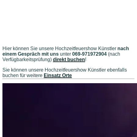
Hier können Sie unsere Hochzeitfeuershow Künstler
nach
einem Gespräch mit uns
unter
069-971972904
(nach
Verfügbarkeitsprüfung)
direkt buchen
!
Sie können unsere Hochzeitfeuershow Künstler ebenfalls
buchen für weitere
Einsatz Orte
Weitere Hochzeitfeuershow Künstler…
Feuershows-buchen.com
Büro / Office 24H:
069-971972904 oder
Mobil: 0177-8534542
Feuershows bundesweit buchen…