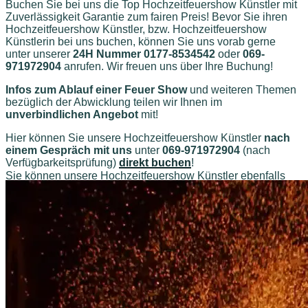
Buchen Sie bei uns die Top Hochzeitfeuershow Künstler mit
Zuverlässigkeit Garantie zum fairen Preis! Bevor Sie ihren
Hochzeitfeuershow Künstler, bzw. Hochzeitfeuershow
Künstlerin bei uns buchen, können Sie uns vorab gerne
unter unserer
24H Nummer 0177-8534542
oder
069-
971972904
anrufen. Wir freuen uns über Ihre Buchung!
Infos zum Ablauf einer Feuer Show
und weiteren Themen
bezüglich der Abwicklung teilen wir Ihnen im
unverbindlichen Angebot
mit!
Hier können Sie unsere Hochzeitfeuershow Künstler
nach
einem Gespräch mit uns
unter
069-971972904
(nach
Verfügbarkeitsprüfung)
direkt buchen
!
Sie können unsere Hochzeitfeuershow Künstler ebenfalls
buchen für weitere
Einsatz Orte
Weitere Hochzeitfeuershow Künstler…
Feuershows-buchen.com
Büro / Office 24H:
069-971972904 oder
Mobil: 0177-8534542