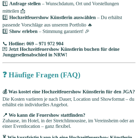
1️⃣
Anfrage stellen
– Wunschdatum, Ort und Vorstellungen
mitteilen 📩
2️⃣
Hochzeitfeuershow Künstlerin auswählen
– Du erhältst
passende Vorschläge aus unserem Portfolio 🔥
3️⃣
Show erleben
– Stimmung garantiert! 🎉
📞
Hotline: 069 – 971 972 904
💌
Jetzt Hochzeitfeuershow Künstlerin buchen für deine
Junggesellenabschied in NRW!
❓ Häufige Fragen (FAQ)
💰 Was kostet eine Hochzeitfeuershow Künstlerin für den JGA?
Die Kosten variieren je nach Dauer, Location und Showformat – du
erhältst ein individuelles Angebot.
📍 Wo kann die Feuershow stattfinden?
Zuhause, im Hotel, in der Stretchlimousine, im Vereinsheim oder an
einer Eventlocation – ganz flexibel.
⏳ Wie kurzfristig kann ich eine Hochzeitfeuershow Künstlerin