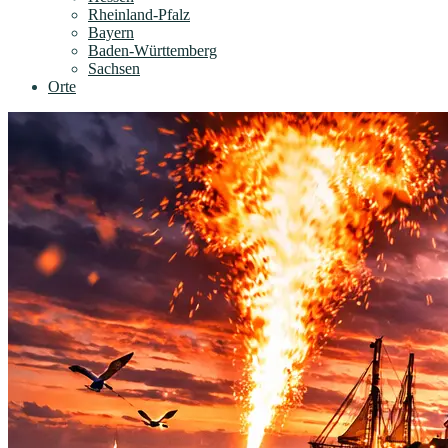
Rheinland-Pfalz
Bayern
Baden-Württemberg
Sachsen
Orte