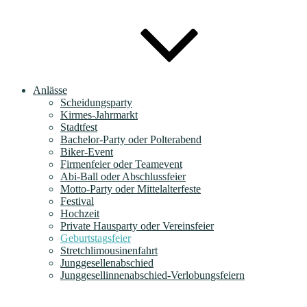
Anlässe
Scheidungsparty
Kirmes-Jahrmarkt
Stadtfest
Bachelor-Party oder Polterabend
Biker-Event
Firmenfeier oder Teamevent
Abi-Ball oder Abschlussfeier
Motto-Party oder Mittelalterfeste
Festival
Hochzeit
Private Hausparty oder Vereinsfeier
Geburtstagsfeier
Stretchlimousinenfahrt
Junggesellenabschied
Junggesellinnenabschied-Verlobungsfeiern